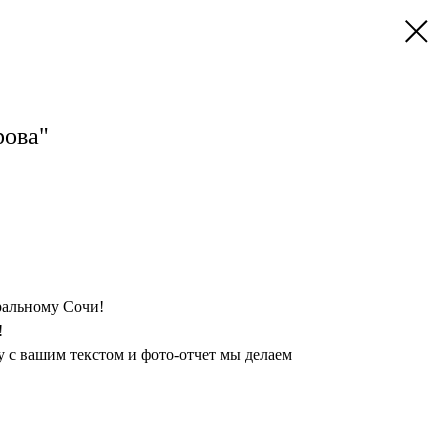
рова"
ральному Сочи!
!
 с вашим текстом и фото-отчет мы делаем